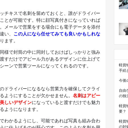
ッチキスで名刺を留めておくと、誰がドライバー
ことが可能です。特に顔写真付きになっていれば
。メールで営業をする場合にも電子データを添付
違い、
この人になら任せてみても良いかもしれな
ります。
同様で封筒の中に同封しておけばしっかりと強み
渡すだけでアピール力があるデザインに仕上げて
軽貨
シーンで営業ツールになってくれるのです。
手続
今後
のドライバーになるなら営業力を確保してクライ
自由
るようにすることが欠かせません。
名刺はアピー
の独
美しいデザイン
になっていると渡すだけでも魅力
軽貨
るようになります。
要？
でわかるようにし、可能であれば写真も組み合わ
軽貨
の対
うに仕上げるのが肝心です。このような名刺を用