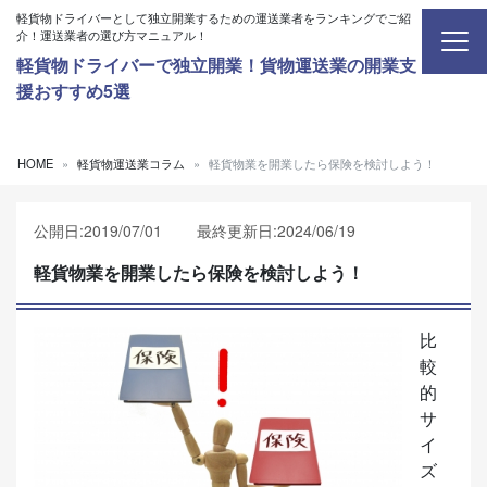
内容をスキップ
軽貨物ドライバーとして独立開業するための運送業者をランキングでご紹
介！運送業者の選び方マニュアル！
軽貨物ドライバーで独立開業！貨物運送業の開業支
援おすすめ5選
HOME
軽貨物運送業コラム
軽貨物業を開業したら保険を検討しよう！
公開日:2019/07/01 最終更新日:2024/06/19
軽貨物業を開業したら保険を検討しよう！
比
較
的
サ
イ
ズ