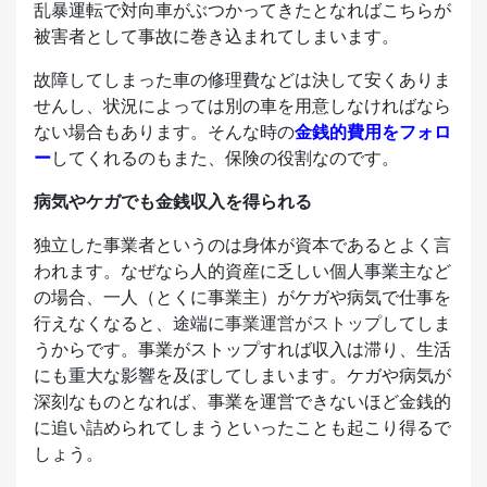
乱暴運転で対向車がぶつかってきたとなればこちらが
被害者として事故に巻き込まれてしまいます。
故障してしまった車の修理費などは決して安くありま
せんし、状況によっては別の車を用意しなければなら
ない場合もあります。そんな時の
金銭的費用をフォロ
ー
してくれるのもまた、保険の役割なのです。
病気やケガでも金銭収入を得られる
独立した事業者というのは身体が資本であるとよく言
われます。なぜなら人的資産に乏しい個人事業主など
の場合、一人（とくに事業主）がケガや病気で仕事を
行えなくなると、途端に
事業運営がストップ
してしま
うからです。事業がストップすれば収入は滞り、生活
にも重大な影響を及ぼしてしまいます。ケガや病気が
深刻なものとなれば、事業を運営できないほど金銭的
に追い詰められてしまうといったことも起こり得るで
しょう。