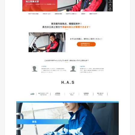
Ｈ.Ａ.Ｓ